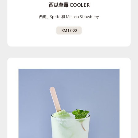
西瓜草莓 COOLER
西瓜、Sprite 和 Melona Strawberry
RM17.00